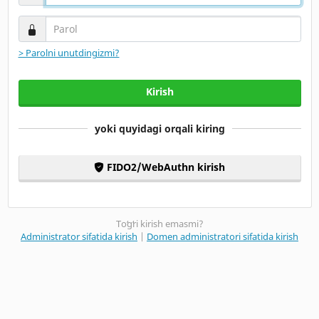
Parol
> Parolni unutdingizmi?
Kirish
yoki quyidagi orqali kiring
FIDO2/WebAuthn kirish
Toʻgʻri kirish emasmi?
Administrator sifatida kirish
|
Domen administratori sifatida kirish